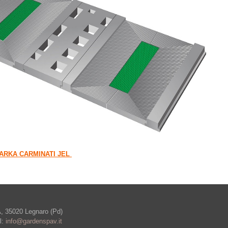
RKA CARMINATI JEL
A, 35020 Legnaro (Pd)
l:
info@gardenspav.it