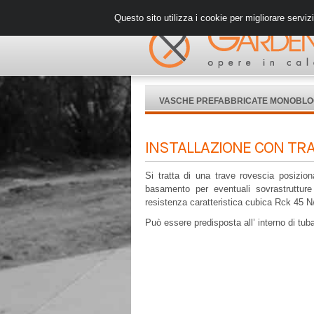
Questo sito utilizza i cookie per migliorare serviz
VASCHE PREFABBRICATE MONOBL
INSTALLAZIONE CON TRAV
Si tratta di una trave rovescia posizion
basamento per eventuali sovrastruttur
resistenza caratteristica cubica R
Può essere predisposta all’ interno di tuba