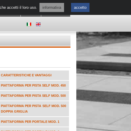
he accetti il loro uso.
informativa
accetto
 SIAMO
NEWS
CONTATTI
CARATTERISTICHE E VANTAGGI
PIATTAFORMA PER PISTA SELF MOD. 450
PIATTAFORMA PER PISTA SELF MOD. 500
PIATTAFORMA PER PISTA SELF MOD. 500
DOPPIA GRIGLIA
PIATTAFORMA PER PORTALE MOD. 1