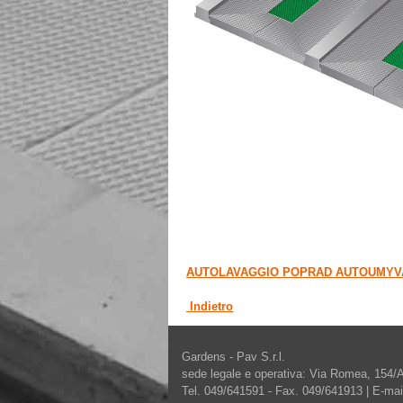
AUTOLAVAGGIO POPRAD AUTOUMYVA
Indietro
Gardens - Pav S.r.l.
sede legale e operativa: Via Romea, 154/
Tel. 049/641591 - Fax. 049/641913 | E-mai