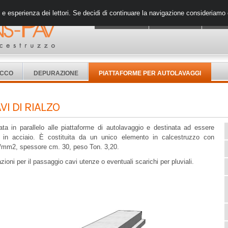
i e esperienza dei lettori. Se decidi di continuare la navigazione consideriamo c
L' AZIENDA
PRODOTTI
DOVE
OCCO
DEPURAZIONE
PIATTAFORME PER AUTOLAVAGGI
I DI RIALZO
ata in parallelo alle piattaforme di autolavaggio e destinata ad essere
e in acciaio. È costituita da un unico elemento in calcestruzzo con
ck 45 N/mm2, spessore cm. 30, peso Ton. 3,20.
zioni per il passaggio cavi utenze o eventuali scarichi per pluviali.